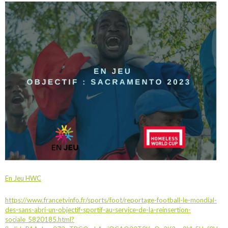
En Jeu HWC
https://www.francetvinfo.fr/sports/foot/reportage-football-le-mondial-
des-sans-abri-un-objectif-sportif-au-service-de-la-reinsertion-
sociale_5820185.html?