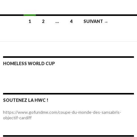
1
2
…
4
SUIVANT →
Navigation au sein des articles
HOMELESS WORLD CUP
SOUTENEZ LA HWC !
https://www.gofundme.com/coupe-du-monde-des-sansabris-
objectif-cardiff