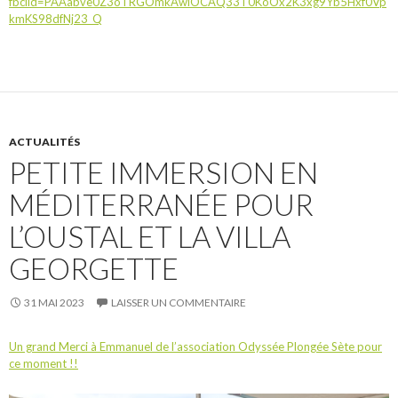
fbclid=PAAabve0Z3oTRGOmkAwiOCAQ33T0KoOx2K3xg9Yb5Hxf0Vp
kmKS98dfNj23_Q
ACTUALITÉS
PETITE IMMERSION EN
MÉDITERRANÉE POUR
L’OUSTAL ET LA VILLA
GEORGETTE
31 MAI 2023
LAISSER UN COMMENTAIRE
Un grand Merci à Emmanuel de l’association Odyssée Plongée Sète pour
ce moment !!