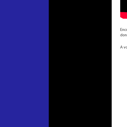
Enco
don
A vo