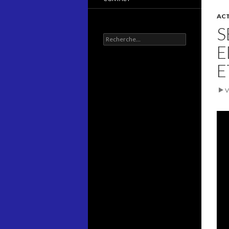
ACT
S
Rechercher :
E
E
V