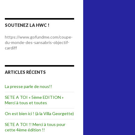
SOUTENEZ LA HWC !
https://www.gofundme.com/coupe-
du-monde-des-sansabris-objectif-
cardiff
ARTICLES RÉCENTS
La presse parle de nous!!
SETE A TOI « 5ème EDITION »
Merci à tous et toutes
On est bien ici ! (à la Villa Georgette)
SETE A TOI !! Merci à tous pour
cette 4ème édition !!