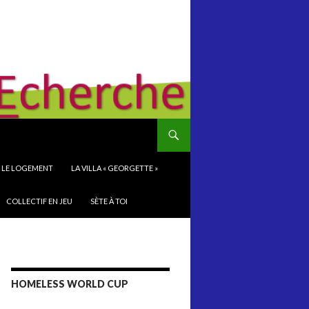
S LE LOGEMENT
LA VILLA « GEORGETTE »
COLLECTIF EN JEU
SÈTE À TOI
HOMELESS WORLD CUP