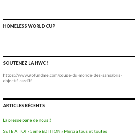
HOMELESS WORLD CUP
SOUTENEZ LA HWC !
https://www.gofundme.com/coupe-du-monde-des-sansabris-
objectif-cardiff
ARTICLES RÉCENTS
La presse parle de nous!!
SETE A TOI « 5ème EDITION » Merci à tous et toutes