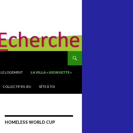
S LE LOGEMENT
LA VILLA « GEORGETTE »
COLLECTIF EN JEU
SÈTE À TOI
HOMELESS WORLD CUP