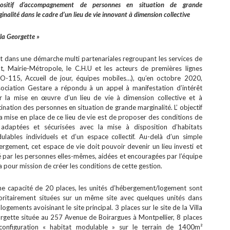
positif d’accompagnement de personnes en situation de grande
inalité dans le cadre d’un lieu de vie innovant à dimension collective
lla Georgette »
t dans une démarche multi partenariales regroupant les services de
tat, Mairie-Métropole, le C.H.U et les acteurs de premières lignes
AO-115, Accueil de jour, équipes mobiles…), qu’en octobre 2020,
ssociation Gestare a répondu à un appel à manifestation d’intérêt
r la mise en œuvre d’un lieu de vie à dimension collective et à
ination des personnes en situation de grande marginalité. L’ objectif
a mise en place de ce lieu de vie est de proposer des conditions de
 adaptées et sécurisées avec la mise à disposition d’habitats
ulables individuels et d’un espace collectif. Au-delà d’un simple
rgement, cet espace de vie doit pouvoir devenir un lieu investi et
 par les personnes elles-mêmes, aidées et encouragées par l’équipe
a pour mission de créer les conditions de cette gestion.
ne capacité de 20 places, les unités d’hébergement/logement sont
oritairement situées sur un même site avec quelques unités dans
logements avoisinant le site principal. 3 places sur le site de la Villa
rgette située au 257 Avenue de Boirargues à Montpellier, 8 places
configuration « habitat modulable » sur le terrain de 1400m²