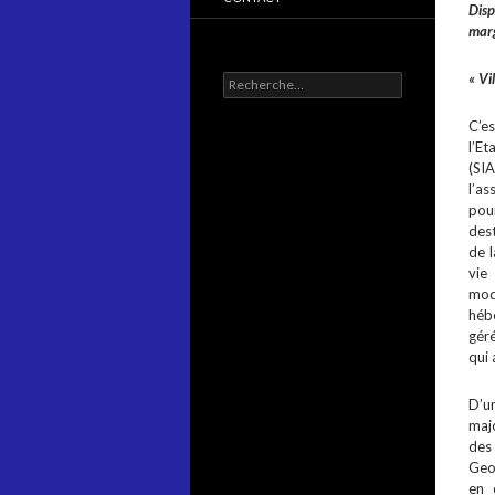
Dis
marg
« Vi
Rechercher :
C’es
l’E
(SI
l’a
pou
dest
de l
vie
mod
hébe
géré
qui 
D’u
maj
des 
Geo
en 