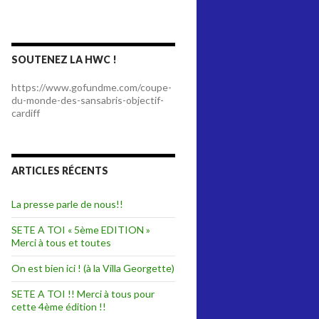
SOUTENEZ LA HWC !
https://www.gofundme.com/coupe-
du-monde-des-sansabris-objectif-
cardiff
ARTICLES RÉCENTS
La presse parle de nous!!
SETE A TOI « 5ème EDITION »
Merci à tous et toutes
On est bien ici ! (à la Villa Georgette)
SETE A TOI !! Merci à tous pour
cette 4ème édition !!