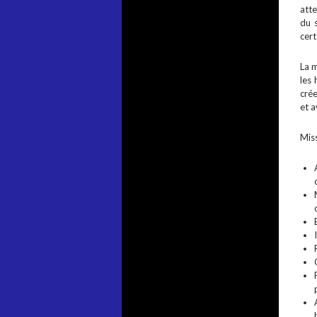
atte
du s
cer
La m
les 
crée
et a
Miss